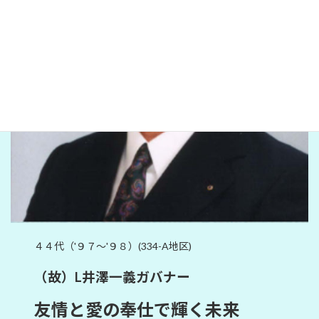
４４代（'９７～'９８）(334-A地区)
（故）L井澤一義ガバナー
友情と愛の奉仕で輝く未来