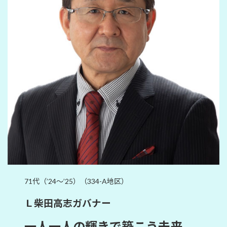
71代（’24～’25）（334-A地区）
Ｌ柴田高志ガバナー
一人一人の輝きで築こう未来