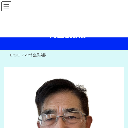
コ
ナ
ン
ビ
テ
ゲ
ン
ー
ツ
シ
へ
ョ
67代会長挨拶
ス
ン
キ
に
ッ
移
プ
動
HOME
67代会長挨拶