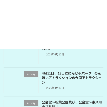
334-A地区次期会長・幹事・会計セミナ
Activity
ー
2026年5月18日
1642回 公園補修奉仕例会が開催されま
Activity
した。
2026年4月17日
4月11日、12日ににんじゃパークinのん
Activity
ほいアトラクションの合同アトラクショ
ン
2026年4月13日
公会堂～松葉公園及び、公会堂～東八町
Activity
のゴミ拾い