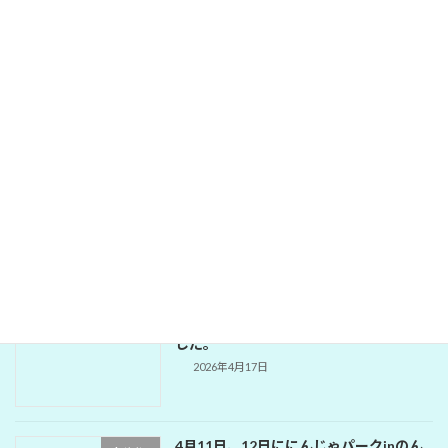
2026年5月21日
2026年5月18日に東建多度カントリーク
Activity
ラブにてのゴルフ部会
2026年5月19日
334-A地区次期会長・幹事・会計セミナ
Activity
ー
2026年5月18日
1642回 公園補修奉仕例会が開催されま
Activity
した。
2026年4月17日
4月11日、12日ににんじゃパークinのん