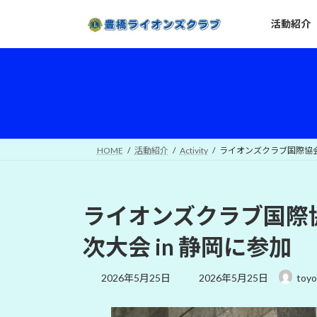
コ
ナ
活動紹介
ン
ビ
テ
ゲ
ン
ー
ツ
シ
へ
ョ
ス
ン
キ
に
ッ
移
HOME
活動紹介
Activity
ライオンズクラブ国際協会 
プ
動
ライオンズクラブ国際協会
次大会 in 静岡に参加
最
2026年5月25日
2026年5月25日
toyo
終
更