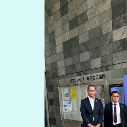
新
日
時
: