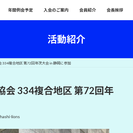
年間例会予定
入会のご案内
会員紹介
会長挨拶
活動紹介
334複合地区 第72回年次大会 in 静岡に参加
 334複合地区 第72回年
hashi-lions