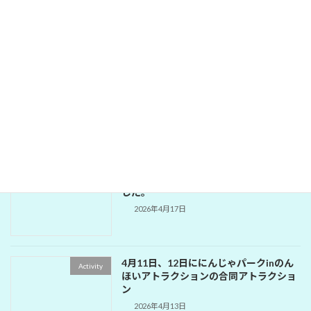
2026年5月18日に東建多度カントリーク
Activity
ラブにてのゴルフ部会
2026年5月19日
334-A地区次期会長・幹事・会計セミナ
Activity
ー
2026年5月18日
1642回 公園補修奉仕例会が開催されま
Activity
した。
2026年4月17日
4月11日、12日ににんじゃパークinのん
Activity
ほいアトラクションの合同アトラクショ
ン
2026年4月13日