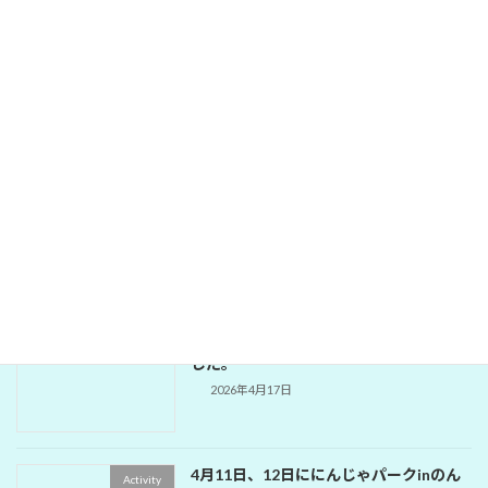
2026年5月18日に東建多度カントリーク
Activity
ラブにてのゴルフ部会
2026年5月19日
334-A地区次期会長・幹事・会計セミナ
Activity
ー
2026年5月18日
1642回 公園補修奉仕例会が開催されま
Activity
した。
2026年4月17日
4月11日、12日ににんじゃパークinのん
Activity